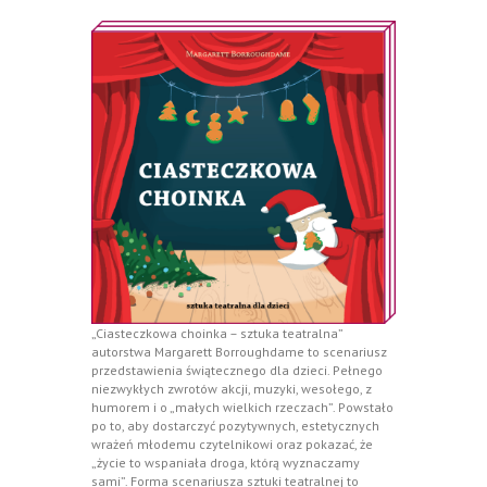
„Ciasteczkowa choinka – sztuka teatralna”
autorstwa Margarett Borroughdame to scenariusz
przedstawienia świątecznego dla dzieci. Pełnego
niezwykłych zwrotów akcji, muzyki, wesołego, z
humorem i o „małych wielkich rzeczach”. Powstało
po to, aby dostarczyć pozytywnych, estetycznych
wrażeń młodemu czytelnikowi oraz pokazać, że
„życie to wspaniała droga, którą wyznaczamy
sami”. Forma scenariusza sztuki teatralnej to