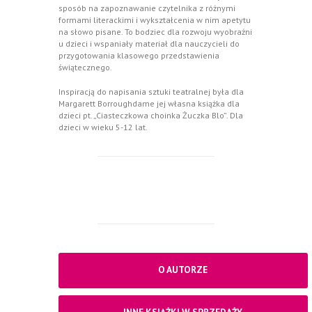
sposób na zapoznawanie czytelnika z różnymi
formami literackimi i wykształcenia w nim apetytu
na słowo pisane. To bodziec dla rozwoju wyobraźni
u dzieci i wspaniały materiał dla nauczycieli do
przygotowania klasowego przedstawienia
świątecznego.
Inspiracją do napisania sztuki teatralnej była dla
Margarett Borroughdame jej własna książka dla
dzieci pt.
„Ciasteczkowa choinka Żuczka Blo”
. Dla
dzieci w wieku 5-12 lat.
O AUTORZE
INNE KSIĄŻKI W SPRZEDAŻY